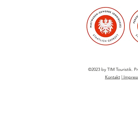
©2023 by TIM Touristik. P
Kontakt
|
Impre