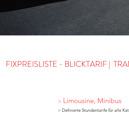
FIXPREISLISTE - BLICKTARIF |
Limousine, Minibus
>
> Definierte Stundentarife
für alle K