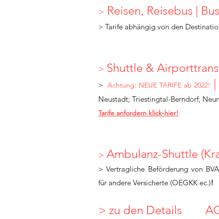
Reisen, Reisebus |
Bus
>
> Tarife
abhängig von den Destinatio
Shuttle & Airporttransf
>
|
>
Achtung: NEUE TARIFE ab 2022!
Neustadt; Triestingtal-Berndorf; Ne
Tarife anfordern klick-hier!
Ambulanz-Shuttle (Kr
>
> Vertragliche Beförderung von BVA
für andere Versicherte (OEGKK ec.)
!
>
zu den Details
A