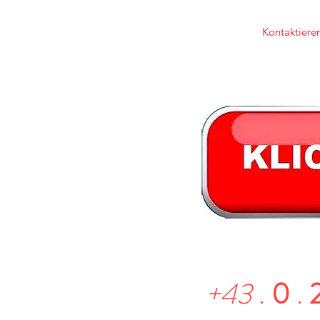
Kontaktieren
+43
.
0
.