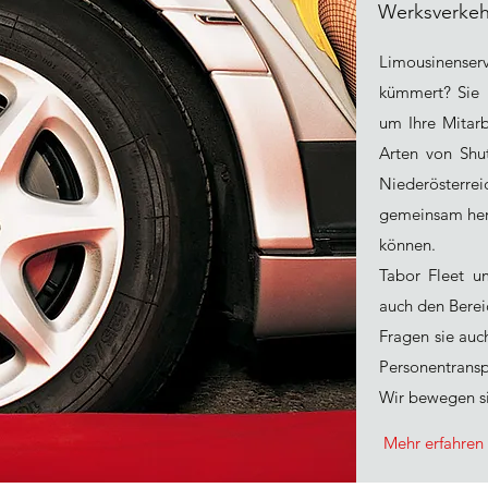
Werksverkeh
Limousinenserv
kümmert? Sie 
um Ihre Mitarb
Arten von Shut
Niederösterrei
gemeinsam hera
können.
Tabor Fleet u
auch den Bere
Fragen sie auc
Personentransp
Wir bewegen s
Mehr erfahren